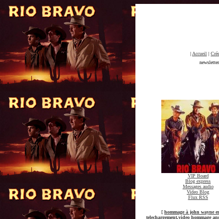
|
Accueil
|
Crée
newslette
VIP Board
Blog express
Messages audio
Video Blog
Flux RSS
[
hommage à john wayne en 
telechargement,video hommage angi