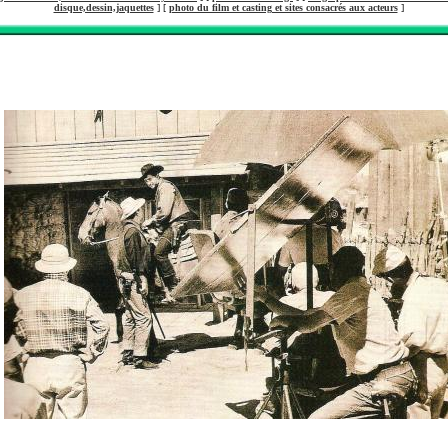
disque,dessin,jaquettes
] [
photo du film et casting et sites consacrés aux acteurs
]