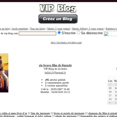
r un blog
|
Accès membres
|
Tous les blogs
|
Meetic 3 jours gratuit
|
Meetic Affinity 3 jours gratuit
|
Rainbow's
S'inscrire
Se désinscrire
r de vip-blog.com
http://rio-bravo.vip-blog.com
rio bravo film de légende
VIP-Blog de rio-bravo
bulitt11@hotmail.fr
295
articles publiés
Lun
Ma
2
commentaires postés
27
2
1
visiteur aujourd'hui
03
0
Créé le : 20/05/2007 16:40
Modifié : 16/04/2010 10:12
10
1
17
1
24
2
01
0
vidéo et mon livre d'or
] [
lieu du tournage
] [
livres et secrets de tournage
] [
chanson du film et extrai
e dickinson , walter brennan et ricky nelson
] [
photo du tournage
] [
biographie des acteurs et réalisa