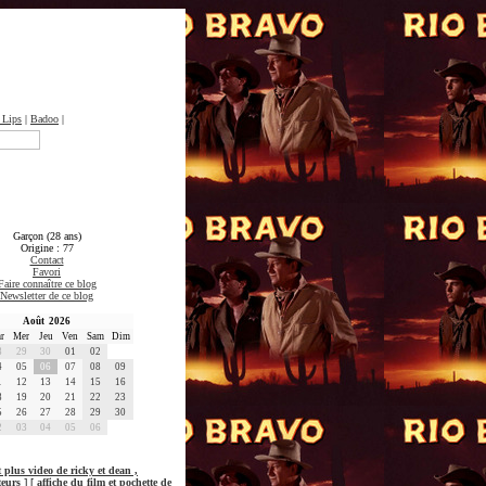
 Lips
|
Badoo
|
Garçon (28 ans)
Origine : 77
Contact
Favori
Faire connaître ce blog
Newsletter de ce blog
Août 2026
r
Mer
Jeu
Ven
Sam
Dim
8
29
30
01
02
4
05
06
07
08
09
1
12
13
14
15
16
8
19
20
21
22
23
5
26
27
28
29
30
2
03
04
05
06
t plus video de ricky et dean ,
teurs
] [
affiche du film et pochette de